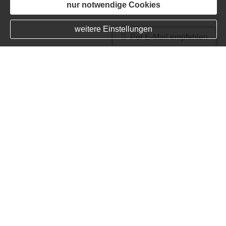
nur notwendige Cookies
weitere Einstellungen
Per E-Mail empfehlen
Interrisk Versicherung
AG
Die
InterRisk
Versicherungs-AG
wurde im Jahr 1990 durch
österreichische Versicherer gegründet. Zwei Jahre
später, im Jahr 1992 wurden die Bestände der
deutschen Niederlassung der Freiburger
Allgemeine Versicherung AG,