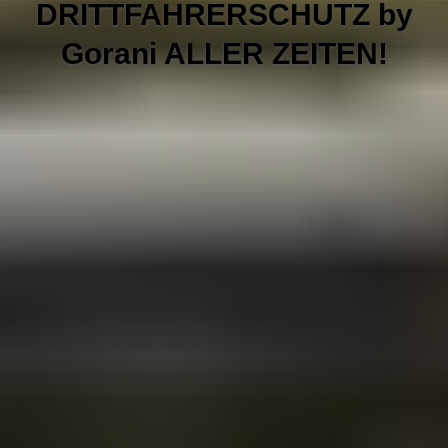
DRITTFAHRERSCHUTZ by
Gorani ALLER ZEITEN!