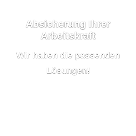
Absicherung Ihrer
Arbeitskraft
Sie können sich auf uns
Wir haben den
Durchblick!
verlassen!
Wir haben die passenden
Lösungen!