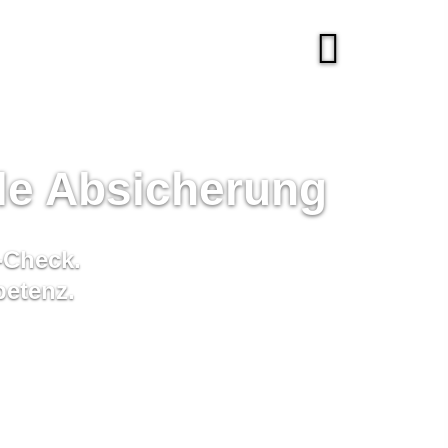
ale Absicherung
s-Check.
petenz.