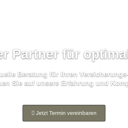
her Partner für optim
uelle Beratung für Ihren Ver­si­che­rung
uen Sie auf unsere Erfahrung und Kom
Jetzt Termin ver­ein­baren